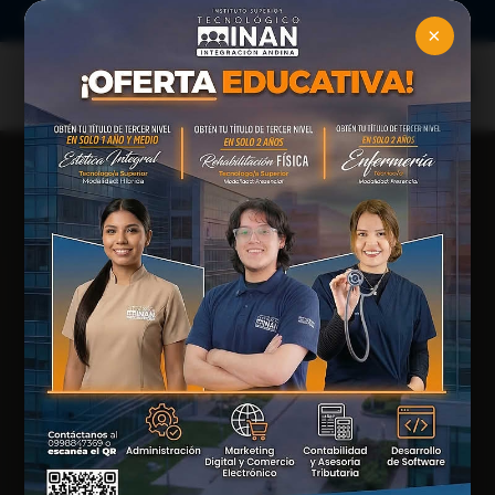
secretaria@tecnologicoinan.edu.ec |
(07) 2846215
×